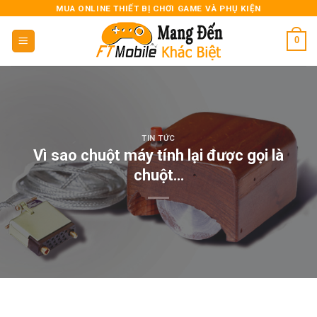
Skip
MUA ONLINE THIẾT BỊ CHƠI GAME VÀ PHỤ KIỆN
to
0
content
TIN TỨC
Vì sao chuột máy tính lại được gọi là
chuột…