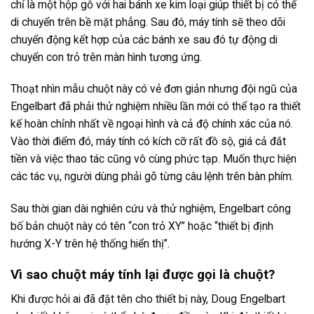
chỉ là một hộp gỗ với hai bánh xe kim loại giúp thiết bị có thể
di chuyển trên bề mặt phẳng. Sau đó, máy tính sẽ theo dõi
chuyển động kết hợp của các bánh xe sau đó tự động di
chuyển con trỏ trên màn hình tương ứng.
Thoạt nhìn mẫu chuột này có vẻ đơn giản nhưng đội ngũ của
Engelbart đã phải thử nghiệm nhiều lần mới có thể tạo ra thiết
kế hoàn chỉnh nhất về ngoại hình và cả độ chính xác của nó.
Vào thời điểm đó, máy tính có kích cỡ rất đồ sộ, giá cả đắt
tiền và việc thao tác cũng vô cùng phức tạp. Muốn thực hiện
các tác vụ, người dùng phải gõ từng câu lệnh trên bàn phím.
Sau thời gian dài nghiên cứu và thử nghiệm, Engelbart công
bố bản chuột này có tên “con trỏ XY” hoặc “thiết bị định
hướng X-Y trên hệ thống hiển thị”.
Vì sao chuột máy tính lại được gọi là chuột?
Khi được hỏi ai đã đặt tên cho thiết bị này, Doug Engelbart