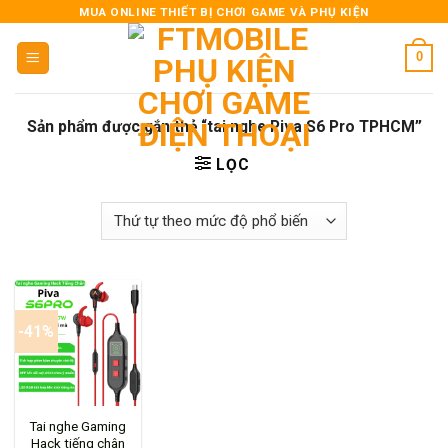
Skip
MUA ONLINE THIẾT BỊ CHƠI GAME VÀ PHỤ KIỆN
to
0
content
Sản phẩm được gắn thẻ “tai nghe Piva S6 Pro TPHCM”
LỌC
-41%
Tai nghe Gaming
Hack tiếng chân