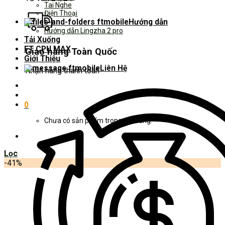
Tai Nghe
Điện Thoại
Hướng dẫn
Hướng dẫn Lingzha 2 pro
Tải Xuống
FT CPU MAX
Giao hàng Toàn Quốc
Giới Thiệu
Liên Hệ
Nhận hàng thanh toán
0
Chưa có sản phẩm trong giỏ hàng.
Lọc
-41%