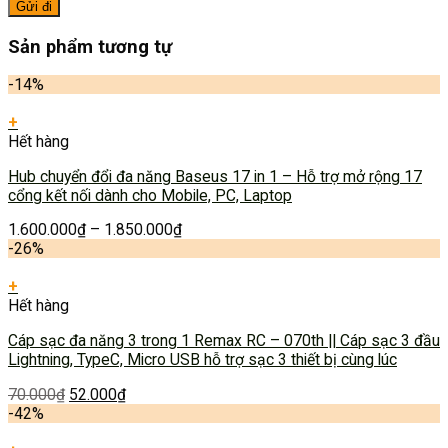
Sản phẩm tương tự
-14%
+
Hết hàng
Hub chuyển đổi đa năng Baseus 17 in 1 – Hỗ trợ mở rộng 17
cổng kết nối dành cho Mobile, PC, Laptop
1.600.000
₫
–
1.850.000
₫
-26%
+
Hết hàng
Cáp sạc đa năng 3 trong 1 Remax RC – 070th || Cáp sạc 3 đầu
Lightning, TypeC, Micro USB hỗ trợ sạc 3 thiết bị cùng lúc
70.000
₫
52.000
₫
-42%