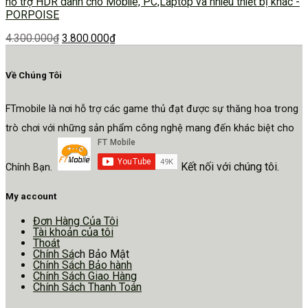
hỗ trợ HDR dành cho Mobile, PC,Laptop và nhiều thiết bị khác -
PORPOISE
4.300.000
₫
3.800.000
₫
Về Chúng Tôi
FTmobile là nơi hỗ trợ các game thủ đạt được sự thăng hoa trong
trò chơi với những sản phẩm công nghệ mang đến khác biệt cho
Kết nối với chúng tôi.
Chính Bạn.
My account
Đơn Hàng Của Tôi
Tài khoản của tôi
Thoát
Chính Sá
ch Bảo Mật
Chính Sách Bảo hành
Chính Sách Giao Hàng
Chính Sách Thanh Toán