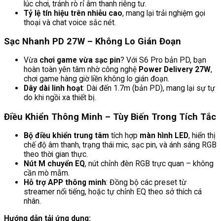
lúc chơi, tránh rò rỉ âm thanh riêng tư.
Tỷ lệ tín hiệu trên nhiễu cao
, mang lại trải nghiệm gọi
thoại và chat voice sắc nét.
Sạc Nhanh PD 27W – Không Lo Gián Đoạn
Vừa
chơi game vừa sạc pin
? Với S6 Pro bản PD, bạn
hoàn toàn yên tâm nhờ công nghệ
Power Delivery 27W
,
chơi game hàng giờ liền không lo gián đoạn.
Dây dài linh hoạt
: Dài đến 1.7m (bản PD), mang lại sự tự
do khi ngồi xa thiết bị.
Điều Khiển Thông Minh – Tùy Biến Trong Tích Tắc
Bộ điều khiển trung tâm
tích hợp
màn hình LED
, hiển thị
chế độ âm thanh, trạng thái mic, sạc pin, và ánh sáng RGB
theo thời gian thực.
Nút M chuyển EQ
, nút chỉnh đèn RGB trực quan – không
cần mò mẫm.
Hỗ trợ APP thông minh
: Đồng bộ các preset từ
streamer nổi tiếng, hoặc tự chỉnh EQ theo sở thích cá
nhân.
Hướng dẫn tải ứng dụng: