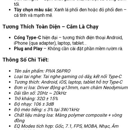
tối.
Tùy chọn màu sắc
: Xanh lá phối đen hoặc đỏ phối đen –
cá tính và mạnh mẽ.
Tương Thích Toàn Diện – Cắm Là Chạy
Cổng Type-C
hiện đại – tương thích điện thoại Android,
iPhone (qua adapter), laptop, tablet…
Plug and Play
– Không cần cài đặt phần mềm rườm rà.
Thông Số Chi Tiết:
Tên sản phẩm: PIVA S6PRO
Loại tai nghe: Tai nghe gaming có dây, kết nối Type-C
Tương thích: Android, iOS, laptop, tablet hỗ trợ Type-C
Đơn vị loa: Driver động φ13mm, nam châm Neodymium
Dải tần số: 20Hz ~ 20kHz
Trở kháng: 32Ω ± 15%
Độ nhạy: 106 ± 3dB
Độ méo tiếng: ≤ 3% tại 3W/1kHz
Chất liệu màng loa: Màng polymer composite + vòng
đồng
EQ Modes tích hợp: Gốc, 7.1, FPS, MOBA, Nhạc, Âm