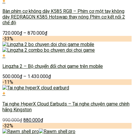
+
Bàn phím cơ không dây K585 RGB – Phím cơ một tay không
dây REDRAGON K585 Hotswap thay nóng Phím cơ kết nối 2
chế độ
720.000
₫
–
870.000
₫
-33%
+
Lingzha 2 – Bộ chuyển đổi chơi game trên mobile
500.000
₫
–
1.430.000
₫
-11%
+
Tai nghe HyperX Cloud Earbuds – Tai nghe chuyên game chính
hãng Kingston
990.000
₫
880.000
₫
-32%