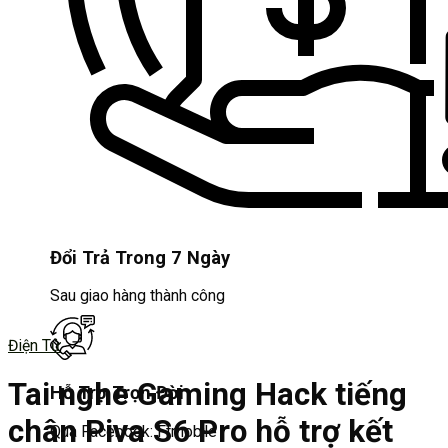
Đổi Trả Trong 7 Ngày
Sau giao hàng thành công
Điện Tử
Tai nghe Gaming Hack tiếng
Hỗ Trợ Trọn Đời
chân Piva S6 Pro hỗ trợ kết
Qua Facebook: Ftmobile