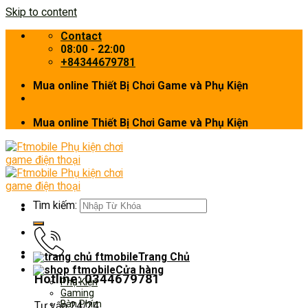
Skip to content
Contact
08:00 - 22:00
+84344679781
Mua online Thiết Bị Chơi Game và Phụ Kiện
Mua online Thiết Bị Chơi Game và Phụ Kiện
Tìm kiếm:
Trang Chủ
Cửa hàng
Hotline: 0344679781
Phụ Kiện
Gaming
Bàn Phím
Tư vấn 24/24