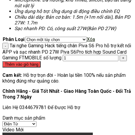
nút vật lý
Ứng dụng hỗ trợ: Ứng dụng di động điều chỉnh EQ
Chiều dài dây: Bản cơ bản: 1.5m (+1m nối dài), Bản PD
27W: 1.7m
Sạc nhanh PD: Có, công suất 27W(Bản PD 27W)
Phân Loại
Xóa
Tai nghe Gaming Hack tiếng chân Piva S6 Pro hỗ trợ kết nối
APP và sạc nhanh PD 27W Piva S6Pro tích hợp Sound Card
Gaming FTMOBILE số lượng
Thêm vào giỏ hàng
Cam kết:
Hỗ trợ trọn đời - Hoàn lại tiền 100% nếu sản phẩm
không đúng như quảng cáo.
Chính Hãng - Giá Tốt Nhất - Giao Hàng Toàn Quốc - Đổi Trả
Trong 7 Ngày
Liên Hệ 0344679781 Để Được Hỗ trợ
Danh mục sản phẩm
Video Mới