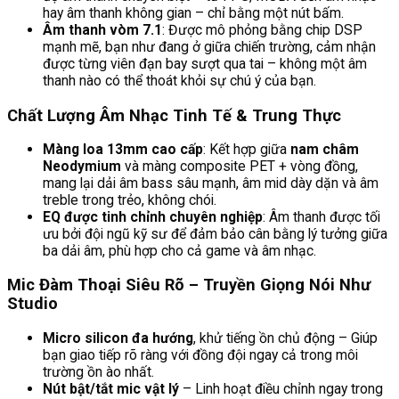
hay âm thanh không gian – chỉ bằng một nút bấm.
Âm thanh vòm 7.1
: Được mô phỏng bằng chip DSP
mạnh mẽ, bạn như đang ở giữa chiến trường, cảm nhận
được từng viên đạn bay sượt qua tai – không một âm
thanh nào có thể thoát khỏi sự chú ý của bạn.
Chất Lượng Âm Nhạc Tinh Tế & Trung Thực
Màng loa 13mm cao cấp
: Kết hợp giữa
nam châm
Neodymium
và màng composite PET + vòng đồng,
mang lại dải âm bass sâu mạnh, âm mid dày dặn và âm
treble trong trẻo, không chói.
EQ được tinh chỉnh chuyên nghiệp
: Âm thanh được tối
ưu bởi đội ngũ kỹ sư để đảm bảo cân bằng lý tưởng giữa
ba dải âm, phù hợp cho cả game và âm nhạc.
Mic Đàm Thoại Siêu Rõ – Truyền Giọng Nói Như
Studio
Micro silicon đa hướng
, khử tiếng ồn chủ động – Giúp
bạn giao tiếp rõ ràng với đồng đội ngay cả trong môi
trường ồn ào nhất.
Nút bật/tắt mic vật lý
– Linh hoạt điều chỉnh ngay trong