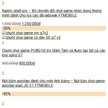
+
Rawm shell pro – Bộ chuyển đổi chơi game nhận dạng thông
minh dành cho ios cao đã jaibreak FTMOBILE
1.850.000
₫
1.250.000
₫
-50%
+
Chuột chơi game PUBG hỗ trợ Ghìm Tâm và Auto tap tất cả các
loại súng G7
900.000
₫
450.000
₫
+
Nút bấm autotap dành cho máy tính bảng – Nút bắn chơi game
autotap ipad JS-31 FTMOBILE
-92%
+