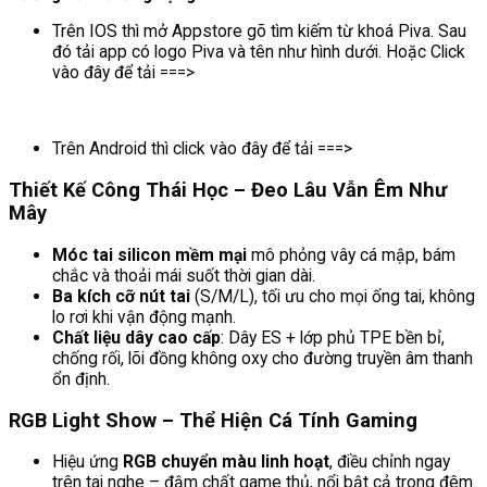
Trên IOS thì mở Appstore gõ tìm kiếm từ khoá Piva. Sau
đó tải app có logo Piva và tên như hình dưới. Hoặc Click
vào đây để tải ===>
Trên Android thì click vào đây để tải ===>
Thiết Kế Công Thái Học – Đeo Lâu Vẫn Êm Như
Mây
Móc tai silicon mềm mại
mô phỏng vây cá mập, bám
chắc và thoải mái suốt thời gian dài.
Ba kích cỡ nút tai
(S/M/L), tối ưu cho mọi ống tai, không
lo rơi khi vận động mạnh.
Chất liệu dây cao cấp
: Dây ES + lớp phủ TPE bền bỉ,
chống rối, lõi đồng không oxy cho đường truyền âm thanh
ổn định.
RGB Light Show – Thể Hiện Cá Tính Gaming
Hiệu ứng
RGB chuyển màu linh hoạt
, điều chỉnh ngay
trên tai nghe – đậm chất game thủ, nổi bật cả trong đêm