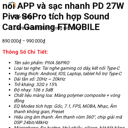
nối APP và sạc nhanh PD 27W
0
Piva S6Pro tích hợp Sound
Giỏ hàng
Card Gaming FTMOBILE
Chưa có sản phẩm trong giỏ hàng.
890.000
₫
–
990.000
₫
Thông Số Chi Tiết:
Tên sản phẩm: PIVA S6PRO
Loại tai nghe: Tai nghe gaming có dây, kết nối Type-C
Tương thích: Android, IOS, Laptop, tablet hỗ trợ Type-C
Dải tần số: 20Hz ~ 20kHz
Trở kháng: 32Ω ± 15%
Độ nhạy: 106 ± 3dB
Chất liệu màng loa: Màng polymer composite + vòng
đồng
EQ Modes tích hợp: Gốc, 7.1, FPS, MOBA, Nhạc, Âm
thanh không gian, Preset
Hiệu ứng âm thanh: Âm thanh vòm 360°, chip giải mã
DSP 24bit/48kHz
Microphone: Đa hướng, khử nhiễu, silicon, bật/tắt bằng