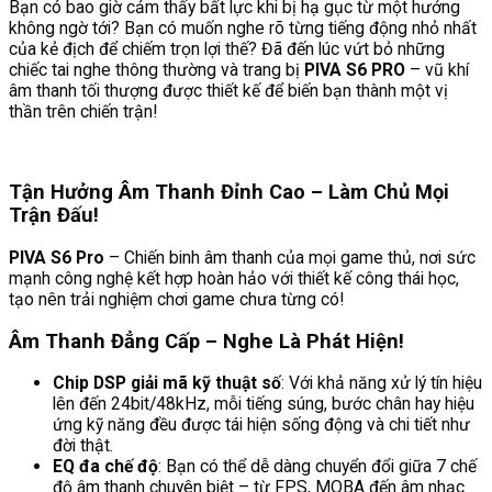
Bạn có bao giờ cảm thấy bất lực khi bị hạ gục từ một hướng
không ngờ tới? Bạn có muốn nghe rõ từng tiếng động nhỏ nhất
của kẻ địch để chiếm trọn lợi thế? Đã đến lúc vứt bỏ những
chiếc tai nghe thông thường và trang bị
PIVA S6 PRO
– vũ khí
âm thanh tối thượng được thiết kế để biến bạn thành một vị
thần trên chiến trận!
Tận Hưởng Âm Thanh Đỉnh Cao – Làm Chủ Mọi
Trận Đấu!
PIVA S6 Pro
– Chiến binh âm thanh của mọi game thủ, nơi sức
mạnh công nghệ kết hợp hoàn hảo với thiết kế công thái học,
tạo nên trải nghiệm chơi game chưa từng có!
Âm Thanh Đẳng Cấp – Nghe Là Phát Hiện!
Chip DSP giải mã kỹ thuật số
: Với khả năng xử lý tín hiệu
lên đến 24bit/48kHz, mỗi tiếng súng, bước chân hay hiệu
ứng kỹ năng đều được tái hiện sống động và chi tiết như
đời thật.
EQ đa chế độ
: Bạn có thể dễ dàng chuyển đổi giữa 7 chế
độ âm thanh chuyên biệt – từ FPS, MOBA đến âm nhạc