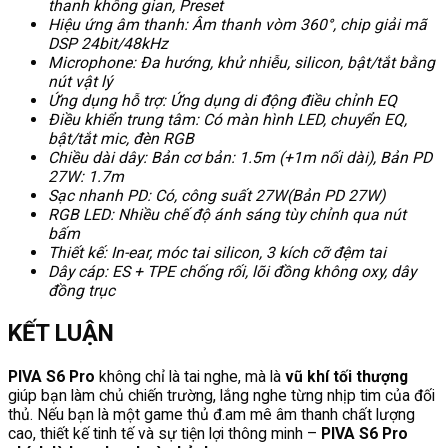
thanh không gian, Preset
Hiệu ứng âm thanh: Âm thanh vòm 360°, chip giải mã
DSP 24bit/48kHz
Microphone: Đa hướng, khử nhiễu, silicon, bật/tắt bằng
nút vật lý
Ứng dụng hỗ trợ: Ứng dụng di động điều chỉnh EQ
Điều khiển trung tâm: Có màn hình LED, chuyển EQ,
bật/tắt mic, đèn RGB
Chiều dài dây: Bản cơ bản: 1.5m (+1m nối dài), Bản PD
27W: 1.7m
Sạc nhanh PD: Có, công suất 27W(Bản PD 27W)
RGB LED: Nhiều chế độ ánh sáng tùy chỉnh qua nút
bấm
Thiết kế: In-ear, móc tai silicon, 3 kích cỡ đệm tai
Dây cáp: ES + TPE chống rối, lõi đồng không oxy, dây
đồng trục
KẾT LUẬN
PIVA S6 Pro
không chỉ là tai nghe, mà là
vũ khí tối thượng
giúp bạn làm chủ chiến trường, lắng nghe từng nhịp tim của đối
thủ. Nếu bạn là một game thủ đ.am mê âm thanh chất lượng
cao, thiết kế tinh tế và sự tiện lợi thông minh –
PIVA S6 Pro