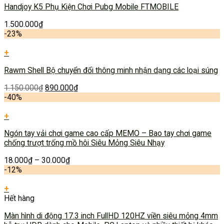
Handjoy K5 Phụ Kiện Chơi Pubg Mobile FTMOBILE
1.500.000
₫
-23%
+
Rawm Shell Bộ chuyển đổi thông minh nhận dạng các loại súng
1.150.000
₫
890.000
₫
-40%
+
Ngón tay vải chơi game cao cấp MEMO – Bao tay chơi game
chống trượt trống mồ hôi Siêu Mỏng Siêu Nhạy
18.000
₫
–
30.000
₫
-12%
+
Hết hàng
Màn hình di động 17.3 inch FullHD 120HZ viền siêu mỏng 4mm