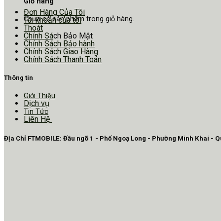
Giỏ hàng
Đơn Hàng Của Tôi
Chưa có sản phẩm trong giỏ hàng.
Tài khoản của tôi
Thoát
Chính Sá
ch Bảo Mật
Chính Sách Bảo hành
Chính Sách Giao Hàng
Chính Sách Thanh Toán
Thông tin
Giới Thiệu
Dịch vụ
Tin Tức
Liên Hệ
Địa Chỉ FTMOBILE: Đầu ngõ 1 - Phố Ngoạ Long - Phường Minh Khai - 