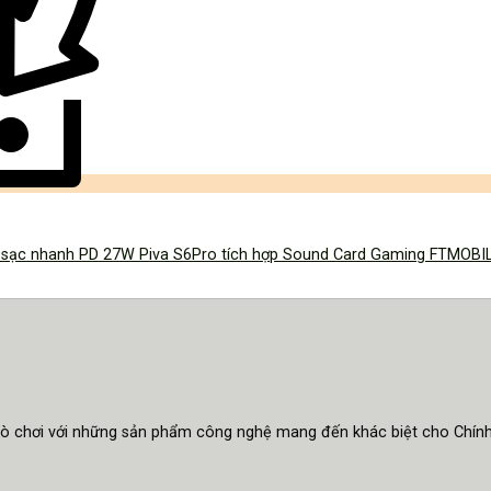
và sạc nhanh PD 27W Piva S6Pro tích hợp Sound Card Gaming FTMOBI
trò chơi với những sản phẩm công nghệ mang đến khác biệt cho Chín