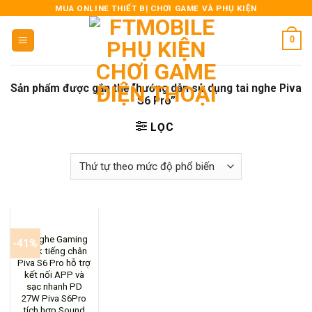
Skip
MUA ONLINE THIẾT BỊ CHƠI GAME VÀ PHỤ KIỆN
to
0
content
Sản phẩm được gắn thẻ “hướng dẫn sử dụng tai nghe Piva
S6 Pro”
LỌC
Tai nghe Gaming
-41%
Hack tiếng chân
Piva S6 Pro hỗ trợ
kết nối APP và
sạc nhanh PD
27W Piva S6Pro
tích hợp Sound