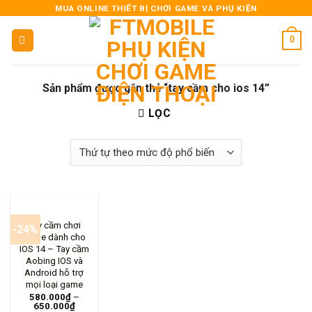
Skip
MUA ONLINE THIẾT BỊ CHƠI GAME VÀ PHỤ KIỆN
to
0
content
Sản phẩm được gắn thẻ “tay cầm cho ios 14”
LỌC
HẾT HÀNG
Tay cầm chơi
-24%
game dành cho
IOS 14 – Tay cầm
Aobing IOS và
Android hỗ trợ
mọi loại game
580.000
₫
–
650.000
₫