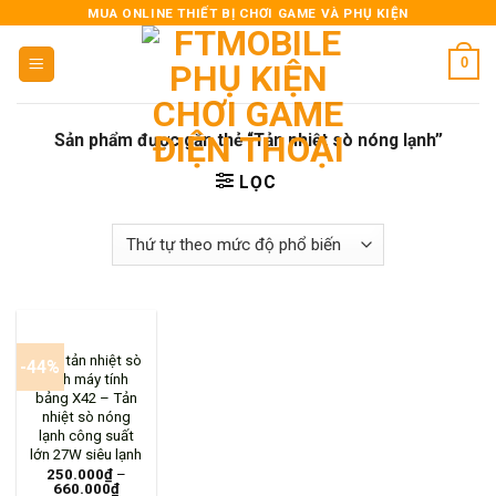
Skip
MUA ONLINE THIẾT BỊ CHƠI GAME VÀ PHỤ KIỆN
to
0
content
Sản phẩm được gắn thẻ “Tản nhiệt sò nóng lạnh”
LỌC
Quạt tản nhiệt sò
-44%
lạnh máy tính
bảng X42 – Tản
nhiệt sò nóng
lạnh công suất
lớn 27W siêu lạnh
250.000
₫
–
660.000
₫