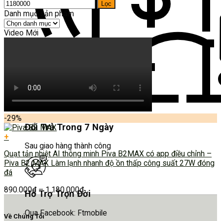
Lọc
Danh mục sản phẩm
Video Mới
-29%
Đổi Trả Trong 7 Ngày
+
Sau giao hàng thành công
Quạt tản nhiệt AI thông minh Piva B2MAX có app điều chỉnh –
Piva B2 MAX Làm lạnh nhanh độ ồn thấp công suất 27W đóng
đá
890.000
₫
–
1.180.000
₫
Hỗ Trợ Trọn Đời
Qua Facebook: Ftmobile
Về Chúng Tôi