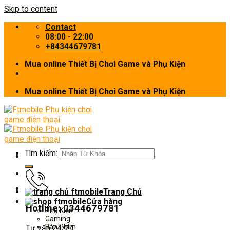
Skip to content
Contact
08:00 - 22:00
+84344679781
Mua online Thiết Bị Chơi Game và Phụ Kiện
Mua online Thiết Bị Chơi Game và Phụ Kiện
Tìm kiếm:
Trang Chủ
Cửa hàng
Hotline: 0344679781
Phụ Kiện
Gaming
Bàn Phím
Tư vấn 24/24