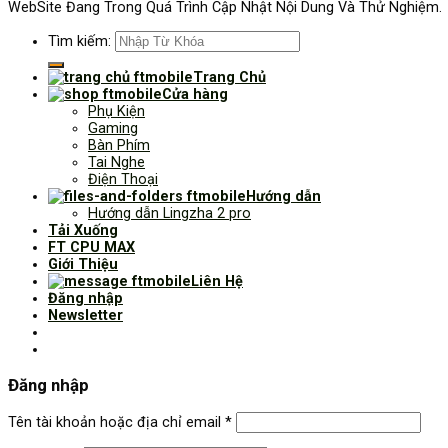
WebSite Đang Trong Quá Trình Cập Nhật Nội Dung Và Thử Nghiệm.
Tìm kiếm:
Trang Chủ
Cửa hàng
Phụ Kiện
Gaming
Bàn Phím
Tai Nghe
Điện Thoại
Hướng dẫn
Hướng dẫn Lingzha 2 pro
Tải Xuống
FT CPU MAX
Giới Thiệu
Liên Hệ
Đăng nhập
Newsletter
Đăng nhập
Tên tài khoản hoặc địa chỉ email
*