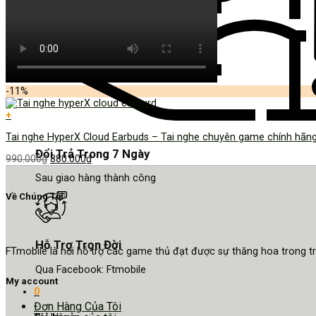
-11%
+
Tai nghe HyperX Cloud Earbuds – Tai nghe chuyên game chính hãn
Đổi Trả Trong 7 Ngày
990.000
₫
880.000
₫
Sau giao hàng thành công
Về Chúng Tôi
Hỗ Trợ Trọn Đời
FTmobile là nơi hỗ trợ các game thủ đạt được sự thăng hoa trong 
Qua Facebook: Ftmobile
My account
0
Đơn Hàng Của Tôi