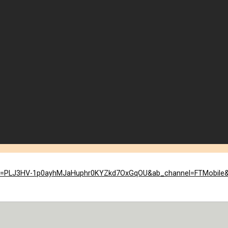
&list=PLJ3HV-1p0ayhMJaHuphr0KYZkd7OxGqOU&ab_channel=FTMobile
ng.