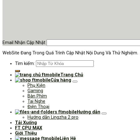
Email Nhận Cập Nhật
WebSite Đang Trong Quá Trình Cập Nhật Nội Dung Và Thử Nghiệm.
Tìm kiếm:
Trang Chủ
Cửa hàng
Phụ Kiện
Gaming
Bàn Phím
Tai Nghe
Điện Thoại
Hướng dẫn
Hướng dẫn Lingzha 2 pro
Tải Xuống
FT CPU MAX
Giới Thiệu
Liên Hệ