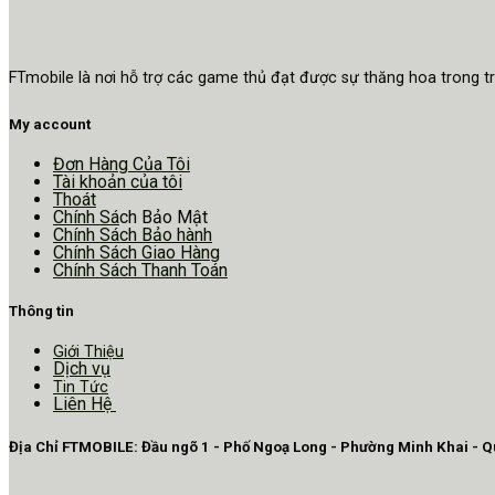
FTmobile là nơi hỗ trợ các game thủ đạt được sự thăng hoa trong 
My account
Đơn Hàng Của Tôi
Tài khoản của tôi
Thoát
Chính Sá
ch Bảo Mật
Chính Sách Bảo hành
Chính Sách Giao Hàng
Chính Sách Thanh Toán
Thông tin
Giới Thiệu
Dịch vụ
Tin Tức
Liên Hệ
Địa Chỉ FTMOBILE: Đầu ngõ 1 - Phố Ngoạ Long - Phường Minh Khai - 