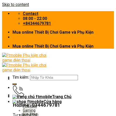
Skip to content
Contact
08:00 - 22:00
+84344679781
Mua online Thiết Bị Chơi Game và Phụ Kiện
Mua online Thiết Bị Chơi Game và Phụ Kiện
Tìm kiếm:
Trang Chủ
Cửa hàng
Hotline: 0344679781
Phụ Kiện
Gaming
Bàn Phím
Tư vấn 24/24