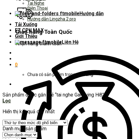
Tai Nghe
Điện Thoại
Hướng dẫn
Hướng dẫn Lingzha 2 pro
Tải Xuống
FT CPU MAX
Giao hàng Toàn Quốc
Giới Thiệu
Liên Hệ
Nhận hàng thanh toán
0
Chưa có sản phẩm trong giỏ hàng.
Sản phẩm được gắn thẻ “tai nghe Gamwing Hi8”
Lọc
Hiển thị kết quả duy nhất
Danh mục sản phẩm