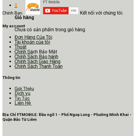
0
Kết nối với chúng tôi.
Chính Bạn.
Giỏ hàng
My account
Chưa có sản phẩm trong giỏ hàng.
Đơn Hàng Của Tôi
Tài khoản của tôi
Thoát
Chính Sá
ch Bảo Mật
Chính Sách Bảo hành
Chính Sách Giao Hàng
Chính Sách Thanh Toán
Thông tin
Giới Thiệu
Dịch vụ
Tin Tức
Liên Hệ
Địa Chỉ FTMOBILE: Đầu ngõ 1 - Phố Ngoạ Long - Phường Minh Khai -
Quận Bắc Từ Liêm