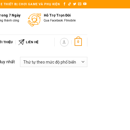
E THIẾT BỊ CHƠI GAME VÀ PHỤ KIỆN
Trong 7 Ngày
Hỗ Trợ Trọn Đời
ng thành công
Qua Facebook: Ftmobile
ỚI THIỆU
LIÊN HỆ
0
duy nhất