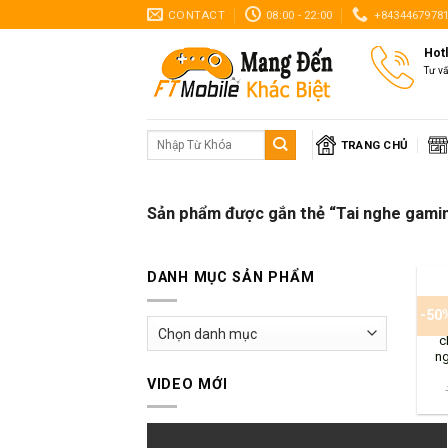
Skip
CONTACT
08:00 - 22:00
+8434467978
to
Hot
content
Tư v
Tìm
TRANG CHỦ
kiếm:
Sản phẩm được gắn thẻ “Tai nghe gami
+
DANH MỤC SẢN PHẨM
Sou
-50
â
c
ng
VIDEO MỚI