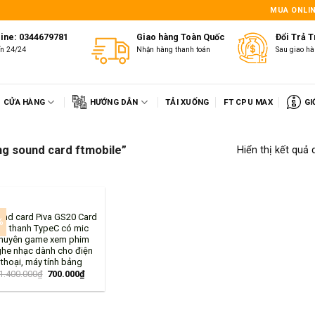
1
MUA ONLIN
line: 0344679781
Giao hàng Toàn Quốc
Đổi Trả 
ấn 24/24
Nhận hàng thanh toán
Sau giao hà
CỬA HÀNG
HƯỚNG DẪN
TẢI XUỐNG
FT CPU MAX
GI
ng sound card ftmobile”
Hiển thị kết quả 
nd card Piva GS20 Card
%
m thanh TypeC có mic
huyên game xem phim
he nhạc dành cho điện
thoại, máy tính bảng
1.400.000
₫
700.000
₫