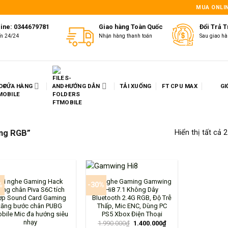
MUA ONLIN
line: 0344679781
Giao hàng Toàn Quốc
Đổi Trả 
ấn 24/24
Nhận hàng thanh toán
Sau giao hà
CỬA HÀNG
HƯỚNG DẪN
TẢI XUỐNG
FT CPU MAX
GI
ing RGB”
Hiển thị tất cả 
+
Tai nghe Gaming Hack
Tai Nghe Gaming Gamwing
%
-30%
iếng chân Piva S6C tích
Hi8 7.1 Không Dây
ợp Sound Card Gaming
Bluetooth 2.4G RGB, Độ Trễ
tăng bước chân PUBG
Thấp, Mic ENC, Dùng PC
bile Mic đa hướng siêu
PS5 Xbox Điện Thoại
nhạy
1.990.000
₫
1.400.000
₫