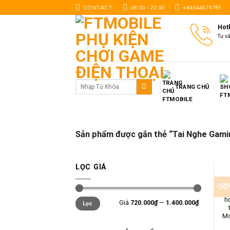
Skip
CONTACT
08:00 - 22:00
+84344679781
to
Hot
content
Tư v
Tìm
TRANG CHỦ
kiếm:
Sản phẩm được gắn thẻ “Tai Nghe Gam
+
LỌC GIÁ
-50
t
Giá
Giá
h
Giá
720.000₫
—
1.400.000₫
Lọc
thấp
cao
nhất
nhất
Mo