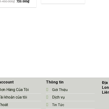
1.450.000
₫
720.000
₫
account
Thông tin
Địa
Lon
Đơn Hàng Của Tôi
Giới Thiệu
Liê
Tài khoản của tôi
Dịch vụ
Thoát
Tin Tức