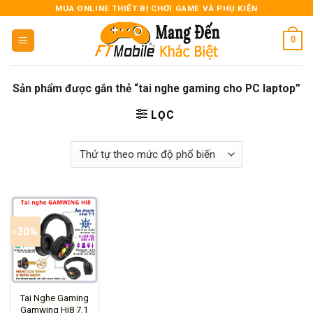
Skip
MUA ONLINE THIẾT BỊ CHƠI GAME VÀ PHỤ KIỆN
to
0
content
Sản phẩm được gắn thẻ “tai nghe gaming cho PC laptop”
LỌC
-30%
Tai Nghe Gaming
Gamwing Hi8 7.1