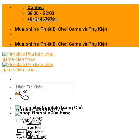
Skip
Contact
to
08:00 - 22:00
content
+84344679781
Mua online Thiết Bị Chơi Game và Phụ Kiện
Mua online Thiết Bị Chơi Game và Phụ Kiện
Tìm
kiếm:
Trang Chủ
Hotline: 0344679781
Cửa hàng
Phụ Kiện
Tư vấn 24/24
Gaming
Bàn Phím
Tai Nghe
Điện Thoại