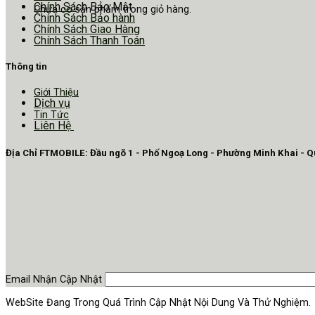
Chính Sá
ch Bảo Mật
Chưa có sản phẩm trong giỏ hàng.
Chính Sách Bảo hành
Chính Sách Giao Hàng
Chính Sách Thanh Toán
Thông tin
Giới Thiệu
Dịch vụ
Tin Tức
Liên Hệ
Địa Chỉ FTMOBILE: Đầu ngõ 1 - Phố Ngoạ Long - Phường Minh Khai - 
Email Nhận Cập Nhật
WebSite Đang Trong Quá Trình Cập Nhật Nội Dung Và Thử Nghiệm.