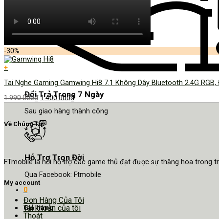
-30%
+
Tai Nghe Gaming Gamwing Hi8 7.1 Không Dây Bluetooth 2.4G RGB, 
Đổi Trả Trong 7 Ngày
1.990.000
₫
1.400.000
₫
Sau giao hàng thành công
Về Chúng Tôi
Hỗ Trợ Trọn Đời
FTmobile là nơi hỗ trợ các game thủ đạt được sự thăng hoa trong 
Qua Facebook: Ftmobile
My account
0
Đơn Hàng Của Tôi
Tài khoản của tôi
Giỏ hàng
Thoát