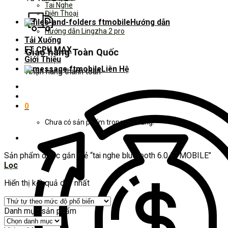
Tai Nghe
Điện Thoại
Hướng dẫn
Hướng dẫn Lingzha 2 pro
Tải Xuống
FT CPU MAX
Giao hàng Toàn Quốc
Giới Thiệu
Liên Hệ
Nhận hàng thanh toán
0
Chưa có sản phẩm trong giỏ hàng.
Sản phẩm được gắn thẻ “tai nghe bluetooth 6.0 FTMOBILE”
Lọc
Hiển thị kết quả duy nhất
Danh mục sản phẩm