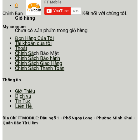
0
Kết nối với chúng tôi.
Chính Bạn.
Giỏ hàng
My account
Chưa có sản phẩm trong giỏ hàng.
Đơn Hàng Của Tôi
Tài khoản của tôi
Thoát
Chính Sá
ch Bảo Mật
Chính Sách Bảo hành
Chính Sách Giao Hàng
Chính Sách Thanh Toán
Thông tin
Giới Thiệu
Dịch vụ
Tin Tức
Liên Hệ
Địa Chỉ FTMOBILE: Đầu ngõ 1 - Phố Ngoạ Long - Phường Minh Khai -
Quận Bắc Từ Liêm