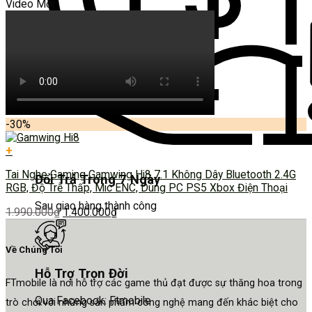
Video Mới
-30%
+
Tai Nghe Gaming Gamwing Hi8 7.1 Không Dây Bluetooth 2.4G
Đổi Trả Trong 7 Ngày
RGB, Độ Trễ Thấp, Mic ENC, Dùng PC PS5 Xbox Điện Thoại
Sau giao hàng thành công
1.990.000
₫
1.400.000
₫
Về Chúng Tôi
Hỗ Trợ Trọn Đời
FTmobile là nơi hỗ trợ các game thủ đạt được sự thăng hoa trong
Qua Facebook: Ftmobile
trò chơi với những sản phẩm công nghệ mang đến khác biệt cho