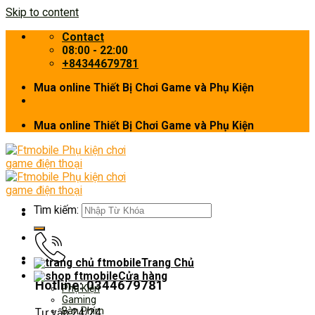
Skip to content
Contact
08:00 - 22:00
+84344679781
Mua online Thiết Bị Chơi Game và Phụ Kiện
Mua online Thiết Bị Chơi Game và Phụ Kiện
Tìm kiếm:
Trang Chủ
Cửa hàng
Hotline: 0344679781
Phụ Kiện
Gaming
Bàn Phím
Tư vấn 24/24