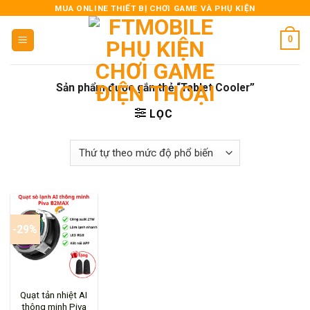
Skip
MUA ONLINE THIẾT BỊ CHƠI GAME VÀ PHỤ KIỆN
to
0
content
Sản phẩm được gắn thẻ “Tablet Cooler”
LỌC
-29%
Quạt tản nhiệt AI
thông minh Piva