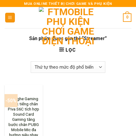
Skip
MUA ONLINE THIẾT BỊ CHƠI GAME VÀ PHỤ KIỆN
to
0
content
Sản phẩm được gắn thẻ “Streamer”
LỌC
Tai nghe Gaming
-50%
Hack tiếng chân
Piva S6C tích hợp
Sound Card
Gaming tăng
bước chân PUBG
Mobile Mic đa
hướng siêu nhạy