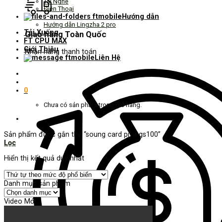
Tai Nghe
Điện Thoại
Hướng dẫn
Hướng dẫn Lingzha 2 pro
Tải Xuống
Giao hàng Toàn Quốc
FT CPU MAX
Giới Thiệu
Nhận hàng thanh toán
Liên Hệ
0
Chưa có sản phẩm trong giỏ hàng.
Sản phẩm được gắn thẻ “soung card piva gs100”
Lọc
Hiển thị kết quả duy nhất
Danh mục sản phẩm
Video Mới