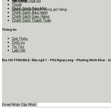
Tài khoản của tôi
Giỏ hàng
Thoát
Chính Sá
ch Bảo Mật
Chưa có sản phẩm trong giỏ hàng.
Chính Sách Bảo hành
Chính Sách Giao Hàng
Chính Sách Thanh Toán
Thông tin
Giới Thiệu
Dịch vụ
Tin Tức
Liên Hệ
Địa Chỉ FTMOBILE: Đầu ngõ 1 - Phố Ngoạ Long - Phường Minh Khai - 
Email Nhận Cập Nhật