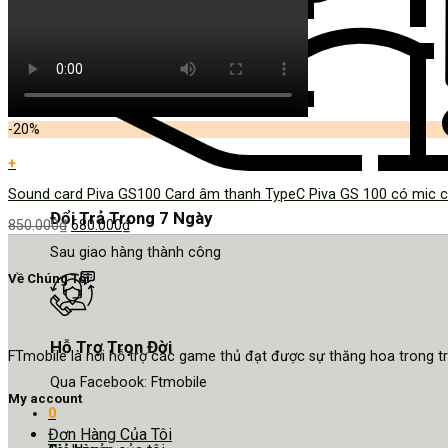
-20%
+
Sound card Piva GS100 Card âm thanh TypeC Piva GS 100 có mic c
Đổi Trả Trong 7 Ngày
850.000
₫
680.000
₫
Sau giao hàng thành công
Về Chúng Tôi
Hỗ Trợ Trọn Đời
FTmobile là nơi hỗ trợ các game thủ đạt được sự thăng hoa trong 
Qua Facebook: Ftmobile
My account
0
Đơn Hàng Của Tôi