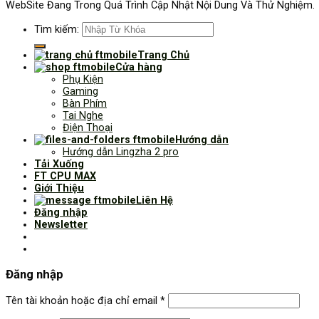
WebSite Đang Trong Quá Trình Cập Nhật Nội Dung Và Thử Nghiệm.
Tìm kiếm:
Trang Chủ
Cửa hàng
Phụ Kiện
Gaming
Bàn Phím
Tai Nghe
Điện Thoại
Hướng dẫn
Hướng dẫn Lingzha 2 pro
Tải Xuống
FT CPU MAX
Giới Thiệu
Liên Hệ
Đăng nhập
Newsletter
Đăng nhập
Tên tài khoản hoặc địa chỉ email
*