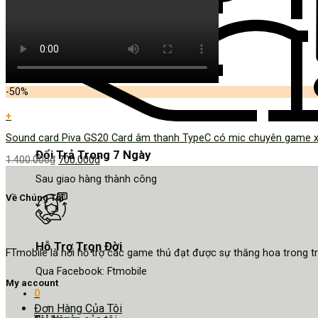
-50%
+
Sound card Piva GS20 Card âm thanh TypeC có mic chuyên game x
Đổi Trả Trong 7 Ngày
1.400.000
₫
700.000
₫
Sau giao hàng thành công
Về Chúng Tôi
Hỗ Trợ Trọn Đời
FTmobile là nơi hỗ trợ các game thủ đạt được sự thăng hoa trong 
Qua Facebook: Ftmobile
My account
0
Đơn Hàng Của Tôi