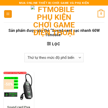
Skip
MUA ONLINE THIẾT BỊ CHƠI GAME VÀ PHỤ KIỆN
to
0
content
Sản phẩm được gắn thẻ “Sound card sạc nhanh 60W
ftmobile”
LỌC
-50%
Sound card Piva