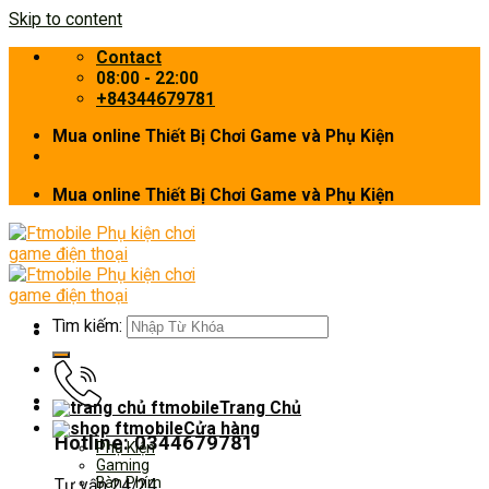
Skip to content
Contact
08:00 - 22:00
+84344679781
Mua online Thiết Bị Chơi Game và Phụ Kiện
Mua online Thiết Bị Chơi Game và Phụ Kiện
Tìm kiếm:
Trang Chủ
Cửa hàng
Hotline: 0344679781
Phụ Kiện
Gaming
Bàn Phím
Tư vấn 24/24