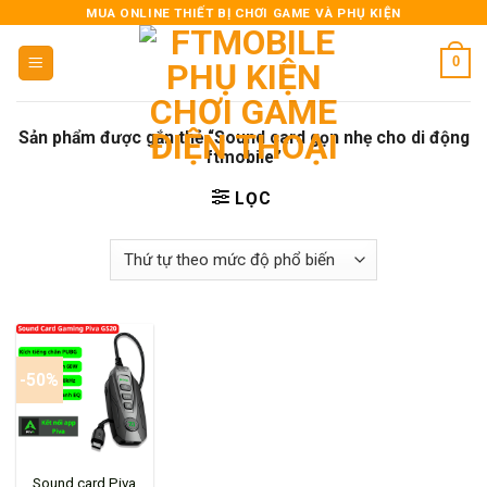
Skip
MUA ONLINE THIẾT BỊ CHƠI GAME VÀ PHỤ KIỆN
to
0
content
Sản phẩm được gắn thẻ “Sound card gọn nhẹ cho di động
ftmobile”
LỌC
-50%
Sound card Piva