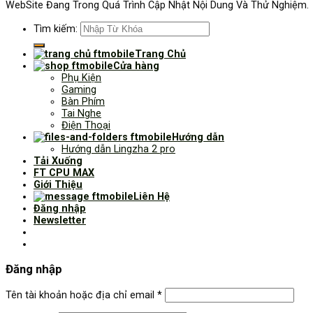
WebSite Đang Trong Quá Trình Cập Nhật Nội Dung Và Thử Nghiệm.
Tìm kiếm:
Trang Chủ
Cửa hàng
Phụ Kiện
Gaming
Bàn Phím
Tai Nghe
Điện Thoại
Hướng dẫn
Hướng dẫn Lingzha 2 pro
Tải Xuống
FT CPU MAX
Giới Thiệu
Liên Hệ
Đăng nhập
Newsletter
Đăng nhập
Tên tài khoản hoặc địa chỉ email
*