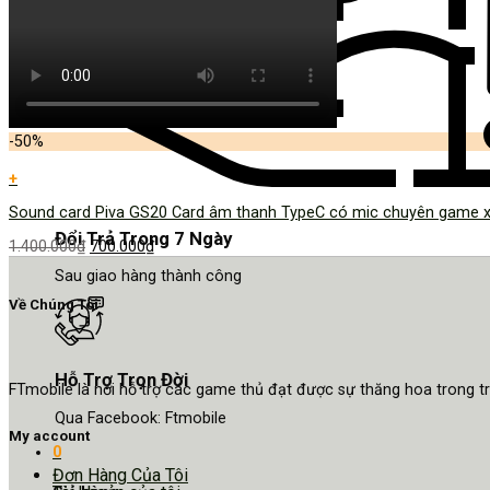
-50%
+
Sound card Piva GS20 Card âm thanh TypeC có mic chuyên game x
Đổi Trả Trong 7 Ngày
1.400.000
₫
700.000
₫
Sau giao hàng thành công
Về Chúng Tôi
Hỗ Trợ Trọn Đời
FTmobile là nơi hỗ trợ các game thủ đạt được sự thăng hoa trong 
Qua Facebook: Ftmobile
My account
0
Đơn Hàng Của Tôi