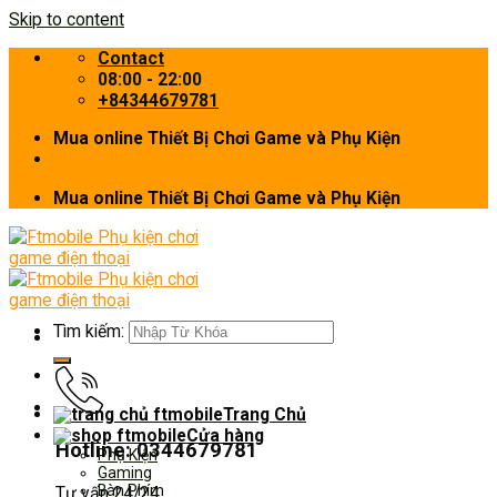
Skip to content
Contact
08:00 - 22:00
+84344679781
Mua online Thiết Bị Chơi Game và Phụ Kiện
Mua online Thiết Bị Chơi Game và Phụ Kiện
Tìm kiếm:
Trang Chủ
Cửa hàng
Hotline: 0344679781
Phụ Kiện
Gaming
Bàn Phím
Tư vấn 24/24