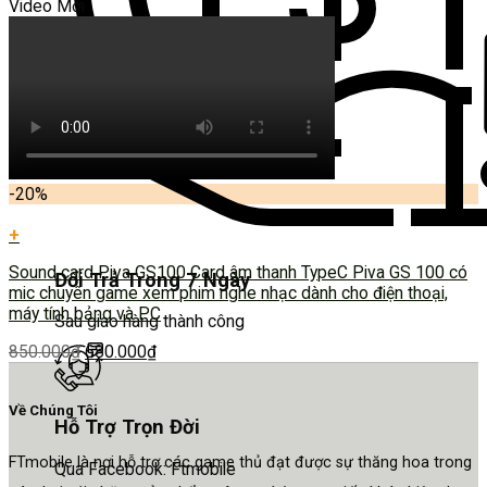
Video Mới
-20%
+
Sound card Piva GS100 Card âm thanh TypeC Piva GS 100 có
Đổi Trả Trong 7 Ngày
mic chuyên game xem phim nghe nhạc dành cho điện thoại,
máy tính bảng và PC
Sau giao hàng thành công
850.000
₫
680.000
₫
Về Chúng Tôi
Hỗ Trợ Trọn Đời
FTmobile là nơi hỗ trợ các game thủ đạt được sự thăng hoa trong
Qua Facebook: Ftmobile