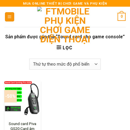
Skip
MUA ONLINE THIẾT BỊ CHƠI GAME VÀ PHỤ KIỆN
to
0
content
Sản phẩm được gắn thẻ “Sound card cho game console”
LỌC
-50%
Sound card Piva
GS20 Card âm