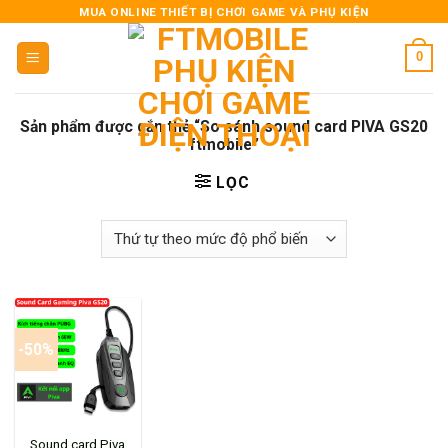
Skip
MUA ONLINE THIẾT BỊ CHƠI GAME VÀ PHỤ KIỆN
to
0
content
Sản phẩm được gắn thẻ “So sánh sound card PIVA GS20
ftmobile”
LỌC
-50%
Sound card Piva