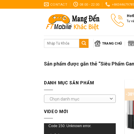
Skip
CONTACT
08:00 - 22:00
+8434467978
to
Hot
content
Tư v
Tìm
TRANG CHỦ
kiếm:
Sản phẩm được gắn thẻ “Siêu Phẩm Ga
DANH MỤC SẢN PHẨM
-38
Chọn danh mục
VIDEO MỚI
Trình
Code 150: Unknown error.
+
chơi