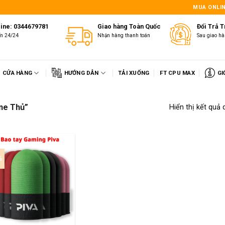
1
MUA ONLIN
line: 0344679781
Giao hàng Toàn Quốc
Đổi Trả 
ấn 24/24
Nhận hàng thanh toán
Sau giao hà
CỬA HÀNG
HƯỚNG DẪN
TẢI XUỐNG
FT CPU MAX
GI
me Thủ”
Hiển thị kết quả 
%