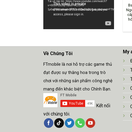
Tải về tập tin: https://www.youtube.com/watch?
Ba
Video
v=00SfPL8J9yY&list=PLJ3HV-
Ngó
1p0ayhMJaHuphr0KYZkd7OxGqOU&ab_channel=FTMobile&_=1
cấ
hô
My 
Về Chúng Tôi
FTmobile là nơi hỗ trợ các game thủ
đạt được sự thăng hoa trong trò
chơi với những sản phẩm công nghệ
mang đến khác biệt cho Chính Bạn.
Kết nối
với chúng tôi.