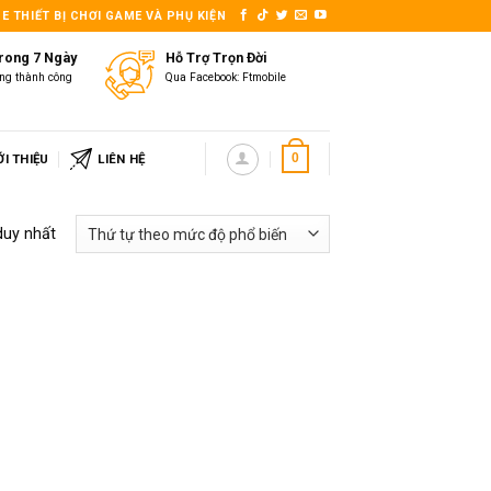
E THIẾT BỊ CHƠI GAME VÀ PHỤ KIỆN
Trong 7 Ngày
Hỗ Trợ Trọn Đời
ng thành công
Qua Facebook: Ftmobile
ỚI THIỆU
LIÊN HỆ
0
duy nhất