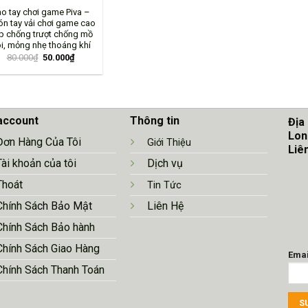
o tay chơi game Piva –
n tay vải chơi game cao
p chống trượt chống mồ
i, mỏng nhẹ thoáng khí
80.000
₫
50.000
₫
account
Thông tin
Địa
Lon
Đơn Hàng Của Tôi
Giới Thiệu
Liê
Tài khoản của tôi
Dịch vụ
Thoát
Tin Tức
Chính Sá
ch Bảo Mật
Liên Hệ
Chính Sách Bảo hành
Chính Sách Giao Hàng
Emai
Chính Sách Thanh Toán