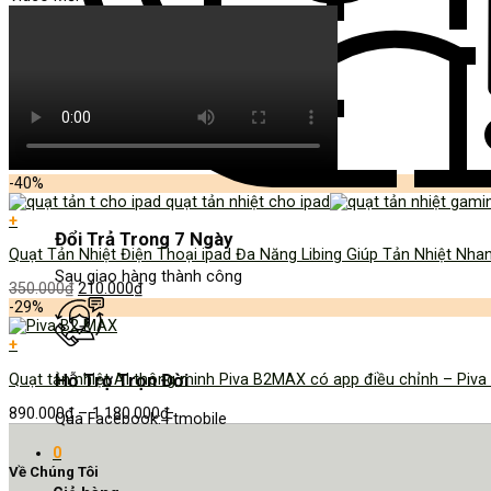
-40%
+
Đổi Trả Trong 7 Ngày
Quạt Tản Nhiệt Điện Thoại ipad Đa Năng Libing Giúp Tản Nhiệt Nha
Sau giao hàng thành công
350.000
₫
210.000
₫
-29%
+
Hỗ Trợ Trọn Đời
Quạt tản nhiệt AI thông minh Piva B2MAX có app điều chỉnh – Pi
890.000
₫
–
1.180.000
₫
Qua Facebook: Ftmobile
0
Về Chúng Tôi