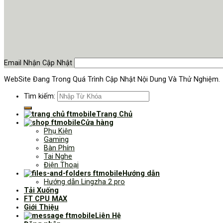
Email Nhận Cập Nhật
WebSite Đang Trong Quá Trình Cập Nhật Nội Dung Và Thử Nghiệm.
Tìm kiếm:
Trang Chủ
Cửa hàng
Phụ Kiện
Gaming
Bàn Phím
Tai Nghe
Điện Thoại
Hướng dẫn
Hướng dẫn Lingzha 2 pro
Tải Xuống
FT CPU MAX
Giới Thiệu
Liên Hệ