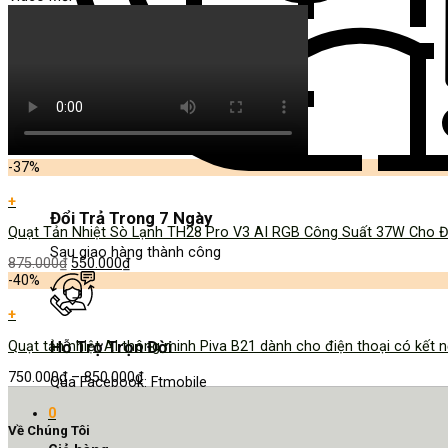
-37%
+
Đổi Trả Trong 7 Ngày
Quạt Tản Nhiệt Sò Lạnh TH28 Pro V3 AI RGB Công Suất 37W Cho Đ
Sau giao hàng thành công
875.000
₫
550.000
₫
-40%
+
Hỗ Trợ Trọn Đời
Quạt tản nhiệt AI thông minh Piva B21 dành cho điện thoại có kết
750.000
₫
–
850.000
₫
Qua Facebook: Ftmobile
0
Về Chúng Tôi