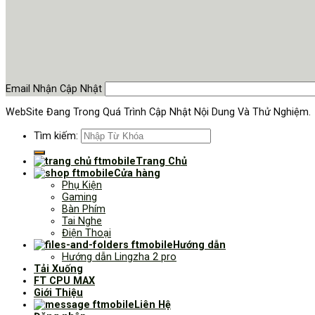
Email Nhận Cập Nhật
WebSite Đang Trong Quá Trình Cập Nhật Nội Dung Và Thử Nghiệm.
Tìm kiếm:
Trang Chủ
Cửa hàng
Phụ Kiện
Gaming
Bàn Phím
Tai Nghe
Điện Thoại
Hướng dẫn
Hướng dẫn Lingzha 2 pro
Tải Xuống
FT CPU MAX
Giới Thiệu
Liên Hệ