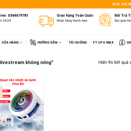
1
MUA ONLIN
line: 0344679781
Giao hàng Toàn Quốc
Đổi Trả 
ấn 24/24
Nhận hàng thanh toán
Sau giao hà
CỬA HÀNG
HƯỚNG DẪN
TẢI XUỐNG
FT CPU MAX
GI
 livestream không nóng”
Hiển thị kết quả 
%