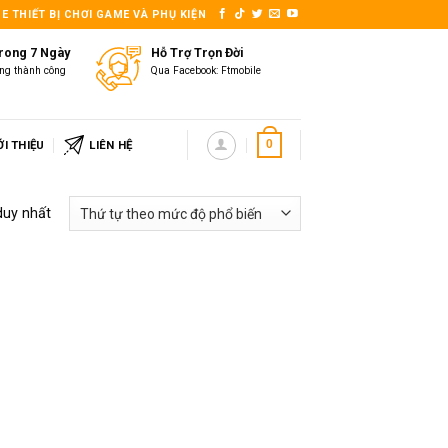
E THIẾT BỊ CHƠI GAME VÀ PHỤ KIỆN
Trong 7 Ngày
Hỗ Trợ Trọn Đời
ng thành công
Qua Facebook: Ftmobile
ỚI THIỆU
LIÊN HỆ
0
duy nhất