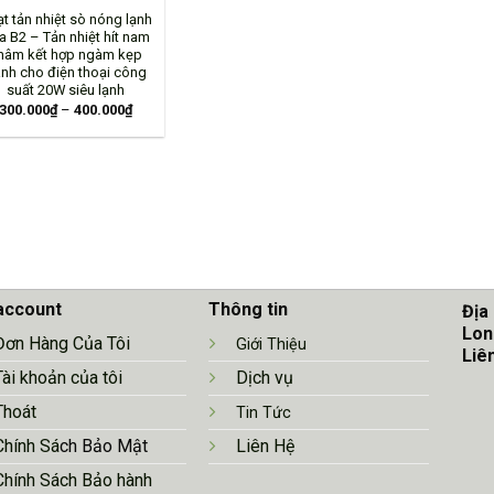
t tản nhiệt sò nóng lạnh
a B2 – Tản nhiệt hít nam
hâm kết hợp ngàm kẹp
nh cho điện thoại công
suất 20W siêu lạnh
300.000
₫
–
400.000
₫
account
Thông tin
Địa
Lon
Đơn Hàng Của Tôi
Giới Thiệu
Liê
Tài khoản của tôi
Dịch vụ
Thoát
Tin Tức
Chính Sá
ch Bảo Mật
Liên Hệ
Chính Sách Bảo hành