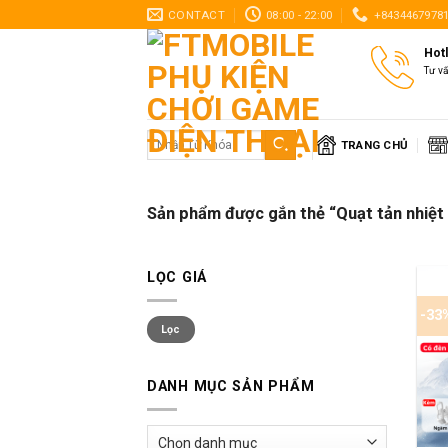
Skip
CONTACT
08:00 - 22:00
+8434467978
to
Hot
content
Tư v
Tìm
TRANG CHỦ
kiếm:
Sản phẩm được gắn thẻ “Quạt tản nhiệt
LỌC GIÁ
-33
Giá
Giá
Lọc
thấp
cao
nhất
nhất
DANH MỤC SẢN PHẨM
+