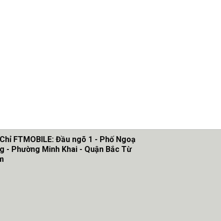
 Chỉ FTMOBILE: Đầu ngõ 1 - Phố Ngoạ
g - Phường Minh Khai - Quận Bắc Từ
m