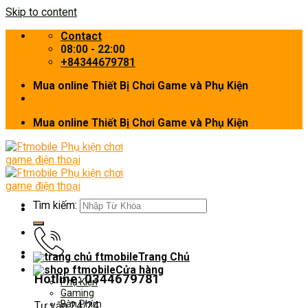
Skip to content
Contact
08:00 - 22:00
+84344679781
Mua online Thiết Bị Chơi Game và Phụ Kiện
Mua online Thiết Bị Chơi Game và Phụ Kiện
Tìm kiếm:
Trang Chủ
Cửa hàng
Hotline: 0344679781
Phụ Kiện
Gaming
Bàn Phím
Tư vấn 24/24