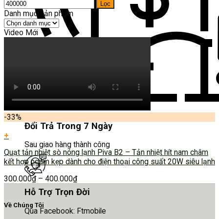
Lọc
Danh mục sản phẩm
Video Mới
-33%
Đổi Trả Trong 7 Ngày
+
Sau giao hàng thành công
Quạt tản nhiệt sò nóng lạnh Piva B2 – Tản nhiệt hít nam châm
kết hợp ngàm kẹp dành cho điện thoại công suất 20W siêu lạnh
300.000
₫
–
400.000
₫
Hỗ Trợ Trọn Đời
Về Chúng Tôi
Qua Facebook: Ftmobile