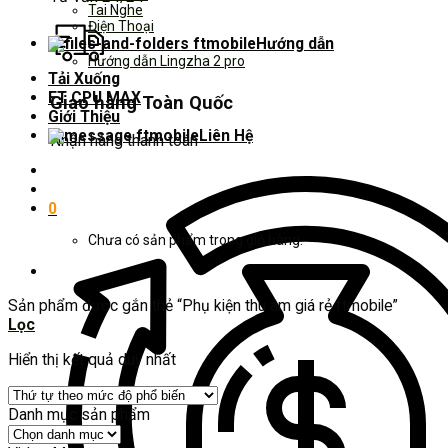
Tai Nghe
Điện Thoại
Hướng dẫn
Hướng dẫn Lingzha 2 pro
Tải Xuống
FT CPU MAX
Giao hàng Toàn Quốc
Giới Thiệu
Liên Hệ
Nhận hàng thanh toán
0
Chưa có sản phẩm trong giỏ hàng.
Sản phẩm được gắn thẻ “Phụ kiện thu âm giá rẻ ftmobile”
Lọc
Hiển thị kết quả duy nhất
Danh mục sản phẩm