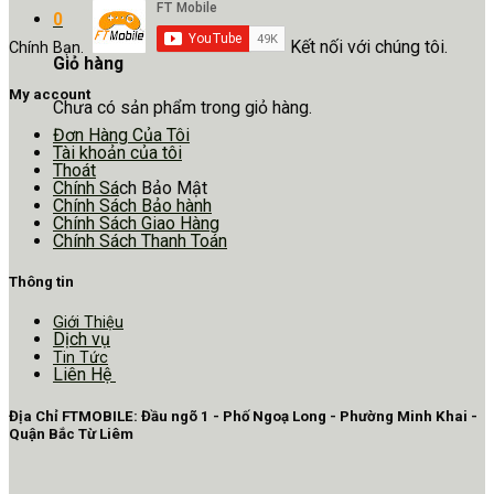
0
Kết nối với chúng tôi.
Chính Bạn.
Giỏ hàng
My account
Chưa có sản phẩm trong giỏ hàng.
Đơn Hàng Của Tôi
Tài khoản của tôi
Thoát
Chính Sá
ch Bảo Mật
Chính Sách Bảo hành
Chính Sách Giao Hàng
Chính Sách Thanh Toán
Thông tin
Giới Thiệu
Dịch vụ
Tin Tức
Liên Hệ
Địa Chỉ FTMOBILE: Đầu ngõ 1 - Phố Ngoạ Long - Phường Minh Khai -
Quận Bắc Từ Liêm