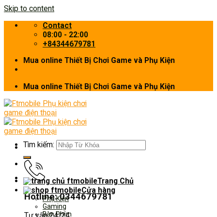
Skip to content
Contact
08:00 - 22:00
+84344679781
Mua online Thiết Bị Chơi Game và Phụ Kiện
Mua online Thiết Bị Chơi Game và Phụ Kiện
Tìm kiếm:
Trang Chủ
Cửa hàng
Hotline: 0344679781
Phụ Kiện
Gaming
Bàn Phím
Tư vấn 24/24