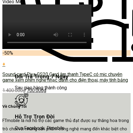
Video Mới
-50%
+
Sound card Piva GS20 Card âm thanh TypeC có mic chuyên
Đổi Trả Trong 7 Ngày
game xem phim nghe nhạc dành cho điện thoại, máy tính bảng
Sau giao hàng thành công
1.400.000
₫
700.000
₫
Về Chúng Tôi
Hỗ Trợ Trọn Đời
FTmobile là nơi hỗ trợ các game thủ đạt được sự thăng hoa trong
Qua Facebook: Ftmobile
trò chơi với những sản phẩm công nghệ mang đến khác biệt cho