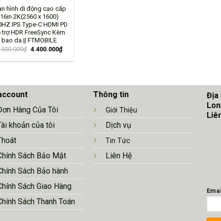
n hình di động cao cấp
16in 2K(2560 x 1600)
0HZ IPS Type-C HDMI PD
 trợ HDR FreeSync Kèm
bao da || FTMOBILE
.500.000
₫
4.400.000
₫
account
Thông tin
Địa
Lon
Đơn Hàng Của Tôi
Giới Thiệu
Liê
Tài khoản của tôi
Dịch vụ
Thoát
Tin Tức
Chính Sá
ch Bảo Mật
Liên Hệ
Chính Sách Bảo hành
Chính Sách Giao Hàng
Emai
Chính Sách Thanh Toán