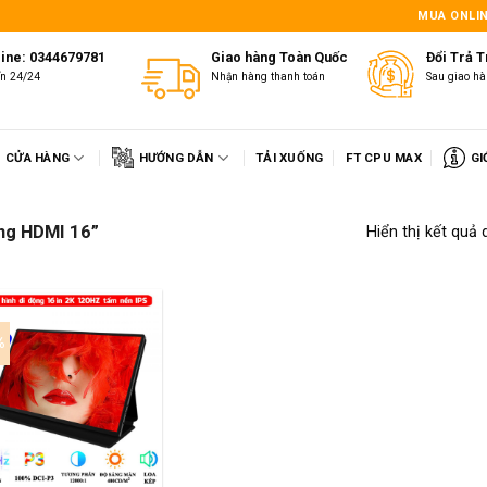
1
MUA ONLIN
line: 0344679781
Giao hàng Toàn Quốc
Đổi Trả 
ấn 24/24
Nhận hàng thanh toán
Sau giao hà
CỬA HÀNG
HƯỚNG DẪN
TẢI XUỐNG
FT CPU MAX
GI
ộng HDMI 16”
Hiển thị kết quả 
%