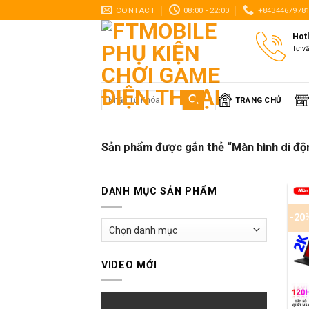
Skip
CONTACT
08:00 - 22:00
+8434467978
to
Hot
content
Tư v
Tìm
TRANG CHỦ
kiếm:
Sản phẩm được gắn thẻ “Màn hình di đ
DANH MỤC SẢN PHẨM
-20
VIDEO MỚI
+