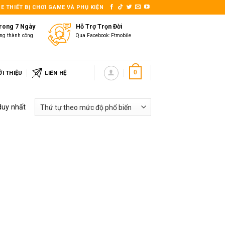
E THIẾT BỊ CHƠI GAME VÀ PHỤ KIỆN
Trong 7 Ngày
Hỗ Trợ Trọn Đời
ng thành công
Qua Facebook: Ftmobile
ỚI THIỆU
LIÊN HỆ
0
duy nhất