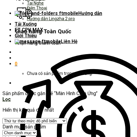
Tai Nghe
Điện Thoại
Hướng dẫn
Hướng dẫn Lingzha 2 pro
Tải Xuống
FT CPU MAX
Giao hàng Toàn Quốc
Giới Thiệu
Liên Hệ
Nhận hàng thanh toán
0
Chưa có sản phẩm trong giỏ hàng.
Sản phẩm được gắn thẻ “Màn Hình Cảm Ứng”
Lọc
Hiển thị kết quả duy nhất
Danh mục sản phẩm