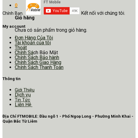
0
Kết nối với chúng tôi.
Chính Bạn.
Giỏ hàng
My account
Chưa có sản phẩm trong giỏ hàng.
Đơn Hàng Của Tôi
Tài khoản của tôi
Thoát
Chính Sá
ch Bảo Mật
Chính Sách Bảo hành
Chính Sách Giao Hàng
Chính Sách Thanh Toán
Thông tin
Giới Thiệu
Dịch vụ
Tin Tức
Liên Hệ
Địa Chỉ FTMOBILE: Đầu ngõ 1 - Phố Ngoạ Long - Phường Minh Khai -
Quận Bắc Từ Liêm