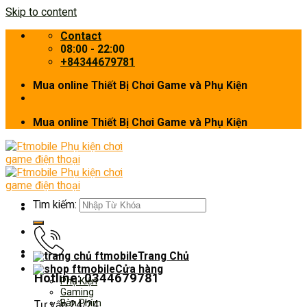
Skip to content
Contact
08:00 - 22:00
+84344679781
Mua online Thiết Bị Chơi Game và Phụ Kiện
Mua online Thiết Bị Chơi Game và Phụ Kiện
Tìm kiếm:
Trang Chủ
Cửa hàng
Hotline: 0344679781
Phụ Kiện
Gaming
Bàn Phím
Tư vấn 24/24