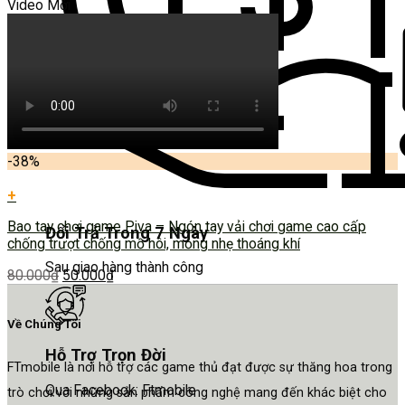
Video Mới
-38%
+
Bao tay chơi game Piva – Ngón tay vải chơi game cao cấp
Đổi Trả Trong 7 Ngày
chống trượt chống mồ hôi, mỏng nhẹ thoáng khí
Sau giao hàng thành công
80.000
₫
50.000
₫
Về Chúng Tôi
Hỗ Trợ Trọn Đời
FTmobile là nơi hỗ trợ các game thủ đạt được sự thăng hoa trong
Qua Facebook: Ftmobile
trò chơi với những sản phẩm công nghệ mang đến khác biệt cho