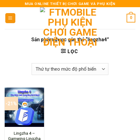
Skip
MUA ONLINE THIẾT BỊ CHƠI GAME VÀ PHỤ KIỆN
to
0
content
Sản phẩm được gắn thẻ “lingzha4”
LỌC
-21%
Lingzha 4 –
Gamwing Lingzha