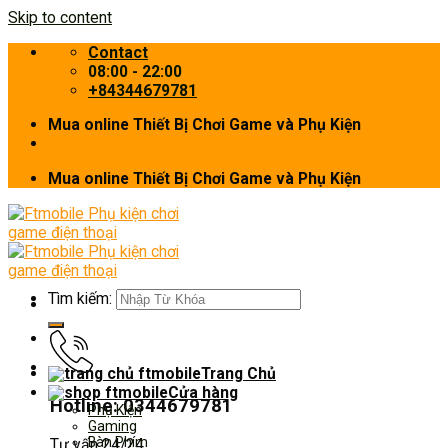
Skip to content
Contact
08:00 - 22:00
+84344679781
Mua online Thiết Bị Chơi Game và Phụ Kiện
Mua online Thiết Bị Chơi Game và Phụ Kiện
Tìm kiếm:
Trang Chủ
Cửa hàng
Hotline: 0344679781
Phụ Kiện
Gaming
Bàn Phím
Tư vấn 24/24