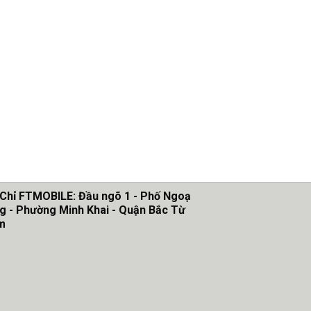
 Chỉ FTMOBILE: Đầu ngõ 1 - Phố Ngoạ
g - Phường Minh Khai - Quận Bắc Từ
m