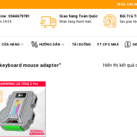
1
MUA ONLIN
line: 0344679781
Giao hàng Toàn Quốc
Đổi Trả 
ấn 24/24
Nhận hàng thanh toán
Sau giao hà
CỬA HÀNG
HƯỚNG DẪN
TẢI XUỐNG
FT CPU MAX
GI
o keyboard mouse adapter”
Hiển thị kết quả 
%