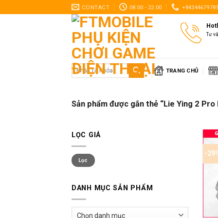
Skip
CONTACT
08:00 - 22:00
+8434467978
to
Hot
content
Tư v
Tìm
TRANG CHỦ
kiếm:
Sản phẩm được gắn thẻ “Lie Ying 2 Pr
LỌC GIÁ
-29
Giá
Giá
Lọc
thấp
cao
nhất
nhất
DANH MỤC SẢN PHẨM
+