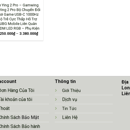
e Ying 2 Pro – Gamwing
Ying 2 Pro Bộ Chuyển Đổi
ơi Game USB-C 1000Hz
ộ Trễ Cực Thấp Hỗ Trợ
UBG Mobile Liên Quân
DM LED RGB – Phụ Kiện
.250.000
₫
–
3.380.000
₫
account
Thông tin
Địa
Lon
Đơn Hàng Của Tôi
Giới Thiệu
Liê
Tài khoản của tôi
Dịch vụ
Thoát
Tin Tức
Chính Sá
ch Bảo Mật
Liên Hệ
Chính Sách Bảo hành