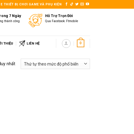
E THIẾT BỊ CHƠI GAME VÀ PHỤ KIỆN
Trong 7 Ngày
Hỗ Trợ Trọn Đời
ng thành công
Qua Facebook: Ftmobile
ỚI THIỆU
LIÊN HỆ
0
duy nhất