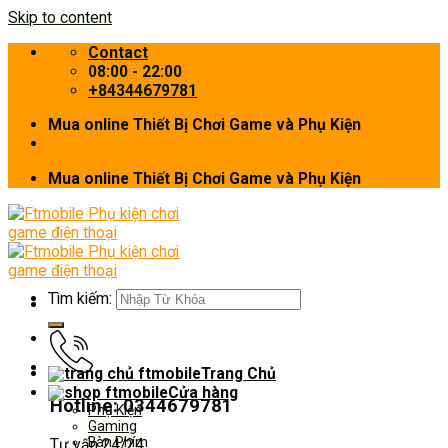
Skip to content
Contact
08:00 - 22:00
+84344679781
Mua online Thiết Bị Chơi Game và Phụ Kiện
Mua online Thiết Bị Chơi Game và Phụ Kiện
Tìm kiếm:
Trang Chủ
Cửa hàng
Hotline: 0344679781
Phụ Kiện
Gaming
Bàn Phím
Tư vấn 24/24