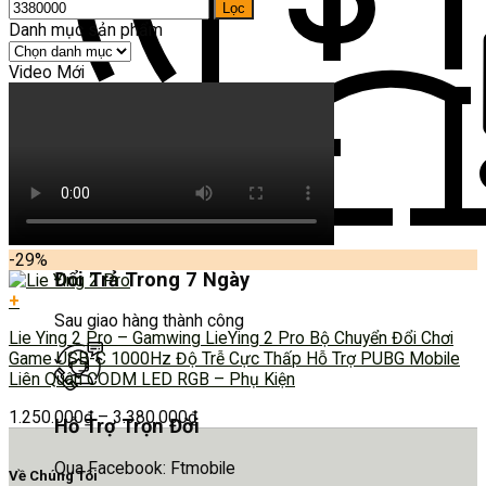
Lọc
Danh mục sản phẩm
Video Mới
-29%
Đổi Trả Trong 7 Ngày
+
Sau giao hàng thành công
Lie Ying 2 Pro – Gamwing LieYing 2 Pro Bộ Chuyển Đổi Chơi
Game USB-C 1000Hz Độ Trễ Cực Thấp Hỗ Trợ PUBG Mobile
Liên Quân CODM LED RGB – Phụ Kiện
1.250.000
₫
–
3.380.000
₫
Hỗ Trợ Trọn Đời
Qua Facebook: Ftmobile
Về Chúng Tôi