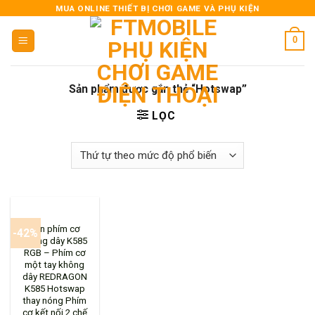
Skip
MUA ONLINE THIẾT BỊ CHƠI GAME VÀ PHỤ KIỆN
to
0
content
Sản phẩm được gắn thẻ “Hotswap”
LỌC
Bàn phím cơ
-42%
không dây K585
RGB – Phím cơ
một tay không
dây REDRAGON
K585 Hotswap
thay nóng Phím
cơ kết nối 2 chế