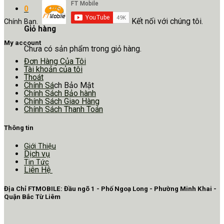
0
Kết nối với chúng tôi.
Chính Bạn.
Giỏ hàng
My account
Chưa có sản phẩm trong giỏ hàng.
Đơn Hàng Của Tôi
Tài khoản của tôi
Thoát
Chính Sá
ch Bảo Mật
Chính Sách Bảo hành
Chính Sách Giao Hàng
Chính Sách Thanh Toán
Thông tin
Giới Thiệu
Dịch vụ
Tin Tức
Liên Hệ
Địa Chỉ FTMOBILE: Đầu ngõ 1 - Phố Ngoạ Long - Phường Minh Khai -
Quận Bắc Từ Liêm