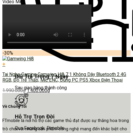
Video Mới
-30%
+
Tai Nghe Gaming Gamwing Hi8 7.1 Không Dây Bluetooth 2.4G
Đổi Trả Trong 7 Ngày
RGB, Độ Trễ Thấp, Mic ENC, Dùng PC PS5 Xbox Điện Thoại
Sau giao hàng thành công
1.990.000
₫
1.400.000
₫
Về Chúng Tôi
Hỗ Trợ Trọn Đời
FTmobile là nơi hỗ trợ các game thủ đạt được sự thăng hoa trong
Qua Facebook: Ftmobile
trò chơi với những sản phẩm công nghệ mang đến khác biệt cho