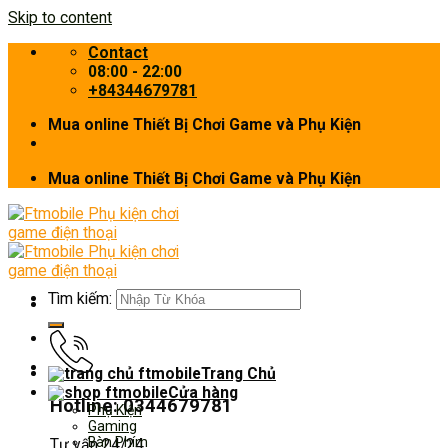
Skip to content
Contact
08:00 - 22:00
+84344679781
Mua online Thiết Bị Chơi Game và Phụ Kiện
Mua online Thiết Bị Chơi Game và Phụ Kiện
Tìm kiếm:
Trang Chủ
Cửa hàng
Hotline: 0344679781
Phụ Kiện
Gaming
Bàn Phím
Tư vấn 24/24