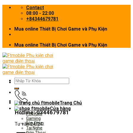
Skip
Contact
to
08:00 - 22:00
content
+84344679781
Mua online Thiết Bị Chơi Game và Phụ Kiện
Mua online Thiết Bị Chơi Game và Phụ Kiện
Tìm
kiếm:
Trang Chủ
Cửa hàng
Hotline: 0344679781
Phụ Kiện
Gaming
Bàn Phím
Tư vấn 24/24
Tai Nghe
Điện Thoại