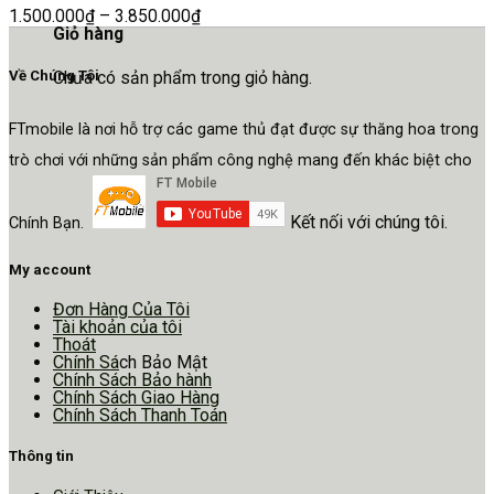
1.500.000
₫
–
3.850.000
₫
Giỏ hàng
Chưa có sản phẩm trong giỏ hàng.
Về Chúng Tôi
FTmobile là nơi hỗ trợ các game thủ đạt được sự thăng hoa trong
trò chơi với những sản phẩm công nghệ mang đến khác biệt cho
Kết nối với chúng tôi.
Chính Bạn.
My account
Đơn Hàng Của Tôi
Tài khoản của tôi
Thoát
Chính Sá
ch Bảo Mật
Chính Sách Bảo hành
Chính Sách Giao Hàng
Chính Sách Thanh Toán
Thông tin