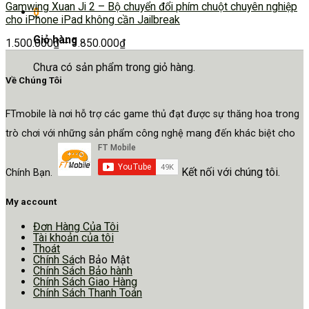
Gamwing Xuan Ji 2 – Bộ chuyển đổi phím chuột chuyên nghiệp
0
cho iPhone iPad không cần Jailbreak
Giỏ hàng
1.500.000
₫
–
3.850.000
₫
Chưa có sản phẩm trong giỏ hàng.
Về Chúng Tôi
FTmobile là nơi hỗ trợ các game thủ đạt được sự thăng hoa trong
trò chơi với những sản phẩm công nghệ mang đến khác biệt cho
Kết nối với chúng tôi.
Chính Bạn.
My account
Đơn Hàng Của Tôi
Tài khoản của tôi
Thoát
Chính Sá
ch Bảo Mật
Chính Sách Bảo hành
Chính Sách Giao Hàng
Chính Sách Thanh Toán