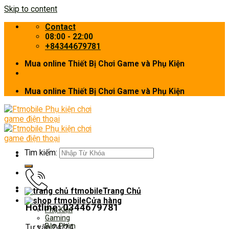
Skip to content
Contact
08:00 - 22:00
+84344679781
Mua online Thiết Bị Chơi Game và Phụ Kiện
Mua online Thiết Bị Chơi Game và Phụ Kiện
Tìm kiếm:
Trang Chủ
Cửa hàng
Hotline: 0344679781
Phụ Kiện
Gaming
Bàn Phím
Tư vấn 24/24