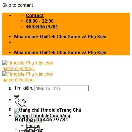
Skip to content
Contact
08:00 - 22:00
+84344679781
Mua online Thiết Bị Chơi Game và Phụ Kiện
Mua online Thiết Bị Chơi Game và Phụ Kiện
Tìm kiếm:
Trang Chủ
Cửa hàng
Hotline: 0344679781
Phụ Kiện
Gaming
Bàn Phím
Tư vấn 24/24