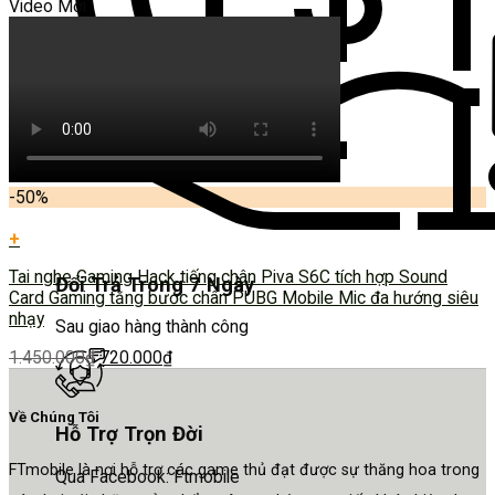
Video Mới
-50%
+
Tai nghe Gaming Hack tiếng chân Piva S6C tích hợp Sound
Đổi Trả Trong 7 Ngày
Card Gaming tăng bước chân PUBG Mobile Mic đa hướng siêu
nhạy
Sau giao hàng thành công
1.450.000
₫
720.000
₫
Về Chúng Tôi
Hỗ Trợ Trọn Đời
FTmobile là nơi hỗ trợ các game thủ đạt được sự thăng hoa trong
Qua Facebook: Ftmobile