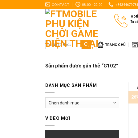
Skip
CONTACT
08:00 - 22:00
+8434467978
to
Hot
content
Tư v
Tìm
TRANG CHỦ
kiếm:
Sản phẩm được gắn thẻ “G102”
DANH MỤC SẢN PHẨM
-26
VIDEO MỚI
+