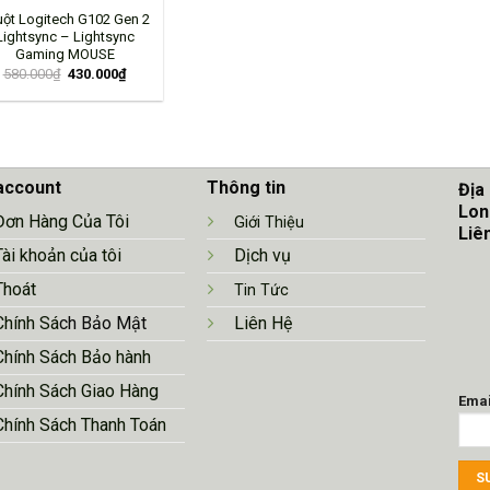
ột Logitech G102 Gen 2
Lightsync – Lightsync
Gaming MOUSE
580.000
₫
430.000
₫
account
Thông tin
Địa
Lon
Đơn Hàng Của Tôi
Giới Thiệu
Liê
Tài khoản của tôi
Dịch vụ
Thoát
Tin Tức
Chính Sá
ch Bảo Mật
Liên Hệ
Chính Sách Bảo hành
Chính Sách Giao Hàng
Emai
Chính Sách Thanh Toán