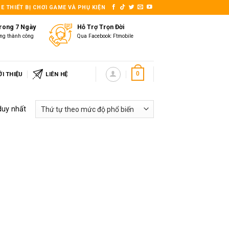
E THIẾT BỊ CHƠI GAME VÀ PHỤ KIỆN
Trong 7 Ngày
Hỗ Trợ Trọn Đời
ng thành công
Qua Facebook: Ftmobile
ỚI THIỆU
LIÊN HỆ
0
duy nhất