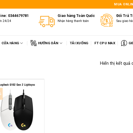
1
MUA ONLIN
line: 0344679781
Giao hàng Toàn Quốc
Đổi Trả 
ấn 24/24
Nhận hàng thanh toán
Sau giao hà
CỬA HÀNG
HƯỚNG DẪN
TẢI XUỐNG
FT CPU MAX
GI
Hiển thị kết quả 
%