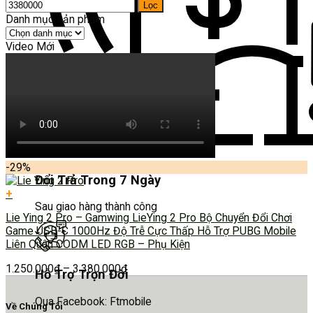
Lọc
Danh mục sản phẩm
Video Mới
-29%
Đổi Trả Trong 7 Ngày
+
Sau giao hàng thành công
Lie Ying 2 Pro – Gamwing LieYing 2 Pro Bộ Chuyển Đổi Chơi
Game USB-C 1000Hz Độ Trễ Cực Thấp Hỗ Trợ PUBG Mobile
Liên Quân CODM LED RGB – Phụ Kiện
1.250.000
₫
–
3.380.000
₫
Hỗ Trợ Trọn Đời
Qua Facebook: Ftmobile
Về Chúng Tôi