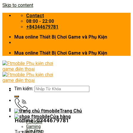
Skip to content
Contact
08:00 - 22:00
+84344679781
Mua online Thiết Bị Chơi Game và Phụ Kiện
Mua online Thiết Bị Chơi Game và Phụ Kiện
Tìm kiếm:
Trang Chủ
Cửa hàng
Hotline: 0344679781
Phụ Kiện
Gaming
Bàn Phím
Tư vấn 24/24