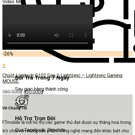
Video Mới
-26%
+
Chuột Logitech G102 Gen 2 Lightsync – Lightsync Gaming
Đổi Trả Trong 7 Ngày
MOUSE
Sau giao hàng thành công
580.000
₫
430.000
₫
Về Chúng Tôi
Hỗ Trợ Trọn Đời
FTmobile là nơi hỗ trợ các game thủ đạt được sự thăng hoa trong
Qua Facebook: Ftmobile
trò chơi với những sản phẩm công nghệ mang đến khác biệt cho