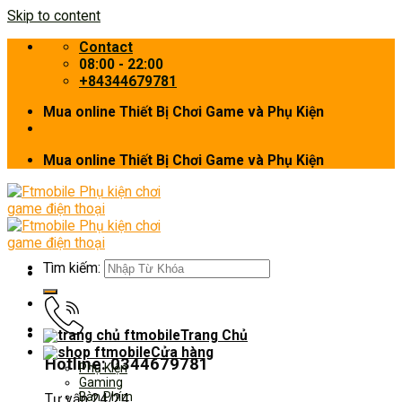
Skip to content
Contact
08:00 - 22:00
+84344679781
Mua online Thiết Bị Chơi Game và Phụ Kiện
Mua online Thiết Bị Chơi Game và Phụ Kiện
Tìm kiếm:
Trang Chủ
Cửa hàng
Hotline: 0344679781
Phụ Kiện
Gaming
Bàn Phím
Tư vấn 24/24