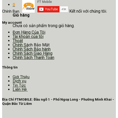
0
Kết nối với chúng tôi.
Chính Bạn.
Giỏ hàng
My account
Chưa có sản phẩm trong giỏ hàng.
Đơn Hàng Của Tôi
Tài khoản của tôi
Thoát
Chính Sá
ch Bảo Mật
Chính Sách Bảo hành
Chính Sách Giao Hàng
Chính Sách Thanh Toán
Thông tin
Giới Thiệu
Dịch vụ
Tin Tức
Liên Hệ
Địa Chỉ FTMOBILE: Đầu ngõ 1 - Phố Ngoạ Long - Phường Minh Khai -
Quận Bắc Từ Liêm