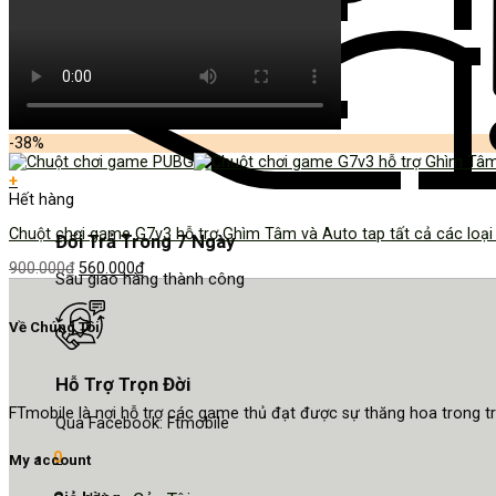
-38%
+
Hết hàng
Chuột chơi game G7v3 hỗ trợ Ghìm Tâm và Auto tap tất cả các loại
Đổi Trả Trong 7 Ngày
900.000
₫
560.000
₫
Sau giao hàng thành công
Về Chúng Tôi
Hỗ Trợ Trọn Đời
FTmobile là nơi hỗ trợ các game thủ đạt được sự thăng hoa trong 
Qua Facebook: Ftmobile
0
My account