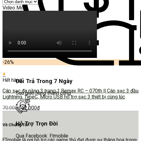
Video Mới
-26%
+
Hết hàng
Đổi Trả Trong 7 Ngày
Cáp sạc đa năng 3 trong 1 Remax RC – 070th || Cáp sạc 3 đầu
Sau giao hàng thành công
Lightning, TypeC, Micro USB hỗ trợ sạc 3 thiết bị cùng lúc
70.000
₫
52.000
₫
Hỗ Trợ Trọn Đời
Về Chúng Tôi
Qua Facebook: Ftmobile
FTmobile là nơi hỗ trợ các game thủ đạt được sự thăng hoa trong