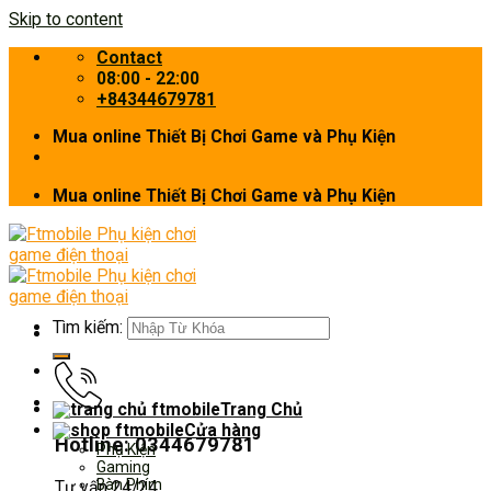
Skip to content
Contact
08:00 - 22:00
+84344679781
Mua online Thiết Bị Chơi Game và Phụ Kiện
Mua online Thiết Bị Chơi Game và Phụ Kiện
Tìm kiếm:
Trang Chủ
Cửa hàng
Hotline: 0344679781
Phụ Kiện
Gaming
Bàn Phím
Tư vấn 24/24