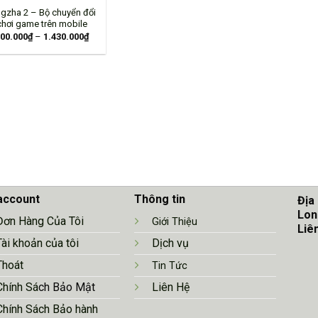
ngzha 2 – Bộ chuyển đổi
chơi game trên mobile
00.000
₫
–
1.430.000
₫
account
Thông tin
Địa
Lon
Đơn Hàng Của Tôi
Giới Thiệu
Liê
Tài khoản của tôi
Dịch vụ
Thoát
Tin Tức
Chính Sá
ch Bảo Mật
Liên Hệ
Chính Sách Bảo hành