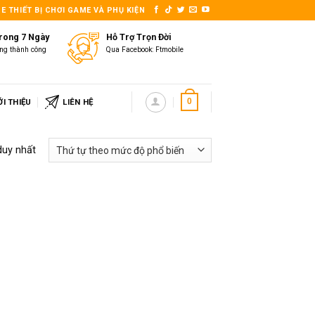
E THIẾT BỊ CHƠI GAME VÀ PHỤ KIỆN
Trong 7 Ngày
Hỗ Trợ Trọn Đời
ng thành công
Qua Facebook: Ftmobile
ỚI THIỆU
LIÊN HỆ
0
duy nhất