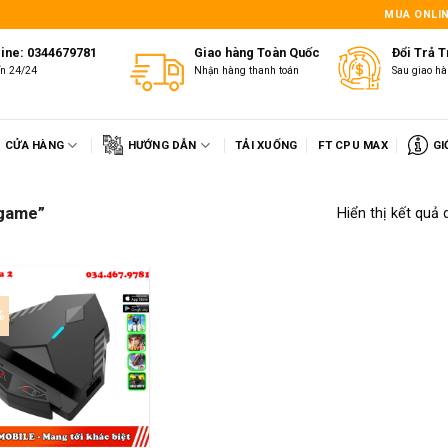
1
MUA ONLIN
line: 0344679781
Giao hàng Toàn Quốc
Đổi Trả 
ấn 24/24
Nhận hàng thanh toán
Sau giao hà
CỬA HÀNG
HƯỚNG DẪN
TẢI XUỐNG
FT CPU MAX
GI
 game”
Hiển thị kết quả 
%