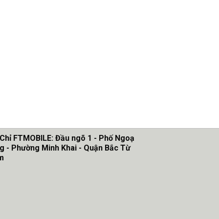
 Chỉ FTMOBILE: Đầu ngõ 1 - Phố Ngoạ
g - Phường Minh Khai - Quận Bắc Từ
m