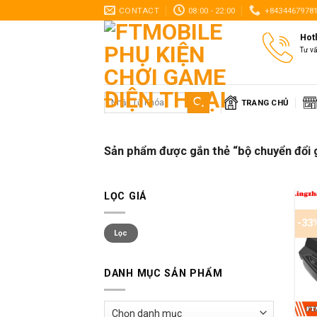
Skip
CONTACT
08:00 - 22:00
+8434467978
to
Hot
content
Tư v
Tìm
TRANG CHỦ
kiếm:
Sản phẩm được gắn thẻ “bộ chuyển đổi
LỌC GIÁ
-33
Giá
Giá
Lọc
thấp
cao
nhất
nhất
DANH MỤC SẢN PHẨM
+